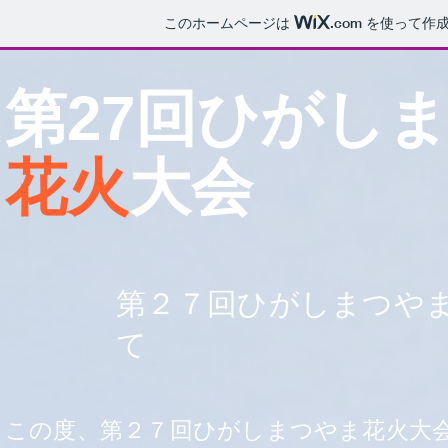
このホームページは
.com
を使って作成
第27回
ひがし
花火
大会
第２７回ひがしまつや
て
この度、第２７回ひがしまつやま花火大