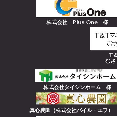
株式会社 Plus One 様
T
​む
株式会社タイシンホーム 様
真心農園（株式会社バイル・エフ）