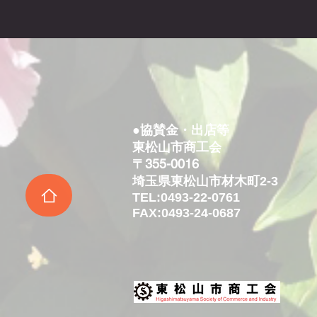
●協賛金・出店等
東松山市商工会
〒355-0016
​埼玉県東松山市材木町2-3
​TEL:0493-22-0761
FAX:0493-24-0687